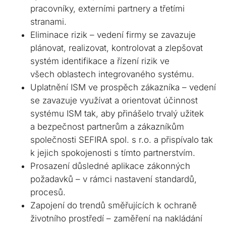
Infrastructure
Share
Converter
pracovníky, externími partnery a třetími
podpisů a
registrační
(PKI)
legislativě a
pečetí.
Když jen e-mail
autority.
Konverze
stranami.
digitální
Energetický
nestačí. Sdílení
formátů
důvěře.
Eliminace rizik – vedení firmy se zavazuje
trading
dokumentů se
dokumentů a
Řešení pro
plánovat, realizovat, kontrolovat a zlepšovat
zabezpečeným
multimediálních
energetiku
systém identifikace a řízení rizik ve
přístupem.
souborů.
Automatická
všech oblastech integrovaného systému.
komunikace na
Uplatnění ISM ve prospěch zákazníka – vedení
energetickém
se zavazuje využívat a orientovat účinnost
trhu.
systému ISM tak, aby přinášelo trvalý užitek
a bezpečnost partnerům a zákazníkům
společnosti SEFIRA spol. s r.o. a přispívalo tak
k jejich spokojenosti s tímto partnerstvím.
Prosazení důsledné aplikace zákonných
požadavků – v rámci nastavení standardů,
procesů.
Zapojení do trendů směřujících k ochraně
životního prostředí – zaměření na nakládání