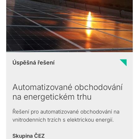
Infrastructure
Share
Converter
podpisů a
registrační
(PKI)
legislativě a
pečetí.
Když jen e-mail
autority.
Konverze
digitální
Energetický
nestačí. Sdílení
formátů
důvěře.
trading
dokumentů se
dokumentů a
Řešení pro
zabezpečeným
multimediálních
energetiku
přístupem.
souborů.
Automatická
komunikace na
energetickém
Úspěšná řešení
trhu.
Automatizované obchodování
na energetickém trhu
Řešení pro automatizované obchodování na
vnitrodenních trzích s elektrickou energií.
Skupina ČEZ