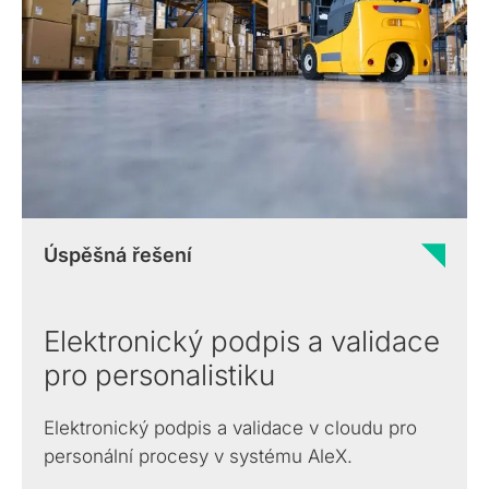
Infrastructure
Share
Converter
podpisů a
registrační
(PKI)
legislativě a
pečetí.
Když jen e-mail
autority.
Konverze
digitální
Energetický
nestačí. Sdílení
formátů
důvěře.
trading
dokumentů se
dokumentů a
Řešení pro
zabezpečeným
multimediálních
energetiku
přístupem.
souborů.
Automatická
komunikace na
energetickém
trhu.
Úspěšná řešení
Elektronický podpis a validace
pro personalistiku
Elektronický podpis a validace v cloudu pro
personální procesy v systému AleX.