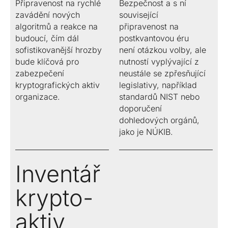
Infrastructure
Připravenost na rychlé
Bezpečnost a s ní
Share
Converter
podpisů a
registrační
(PKI)
legislativě a
zavádění nových
související
pečetí.
Když jen e-mail
autority.
Konverze
digitální
algoritmů a reakce na
připravenost na
Energetický
nestačí. Sdílení
formátů
důvěře.
trading
budoucí, čím dál
postkvantovou éru
dokumentů se
dokumentů a
Řešení pro
sofistikovanější hrozby
není otázkou volby, ale
zabezpečeným
multimediálních
energetiku
bude klíčová pro
nutností vyplývající z
přístupem.
souborů.
Automatická
zabezpečení
neustále se zpřesňující
komunikace na
kryptografických aktiv
legislativy, například
energetickém
organizace.
standardů NIST nebo
trhu.
doporučení
dohledových orgánů,
jako je NÚKIB.
Inventář
krypto-
aktiv