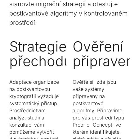
stanovte migrační strategii a otestujte
postkvantové algoritmy v kontrolovaném
prostředí.
Strategie
Ověření
přechodu
připraveno
Adaptace organizace
Ověřte si, zda jsou
na postkvantovou
vaše systémy
kryptografii vyžaduje
připraveny na
systematický přístup.
postkvantové
Prostřednictvím
algoritmy. Připravíme
analýz, studií a
pro vás prostředí typu
konzultací vám
Proof of Concept, ve
pomůžeme vytvořit
kterém identifikujete
dlouhodobou strategii
slabá místa a získáte