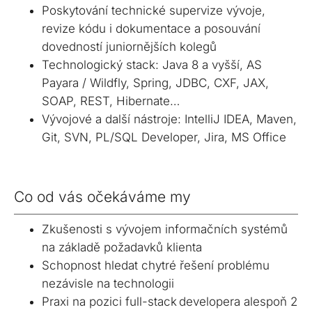
Infrastructure
Share
Converter
Poskytování technické supervize vývoje,
podpisů a
registrační
(PKI)
legislativě a
pečetí.
Když jen e-mail
autority.
Konverze
revize kódu i dokumentace a posouvání
digitální
Energetický
nestačí. Sdílení
formátů
důvěře.
dovedností juniornějších kolegů
trading
dokumentů se
dokumentů a
Technologický stack: Java 8 a vyšší, AS
Řešení pro
zabezpečeným
multimediálních
energetiku
Payara / Wildfly, Spring, JDBC, CXF, JAX,
přístupem.
souborů.
Automatická
SOAP, REST, Hibernate…
komunikace na
Vývojové a další nástroje: IntelliJ IDEA, Maven,
energetickém
Git, SVN, PL/SQL Developer, Jira, MS Office
trhu.
Co od vás očekáváme my
Zkušenosti s vývojem informačních systémů
na základě požadavků klienta
Schopnost hledat chytré řešení problému
nezávisle na technologii
Praxi na pozici full-stack developera alespoň 2